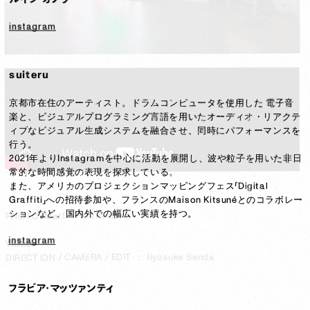
instagram
suiteru
京都市在住のアーティスト。ドラムコンピュータを使用した 電子音
楽と、ビジュアルプログラミング言語を用いたオーディオ・リアクテ
ィブなビジュアル生成システムを融合させ、同時にパフォーマンスを
行う。

2021年よりInstagramを中心に活動を展開し、波や粒子を用いた非日
常的な時間感覚の表現を探求している。

また、アメリカのプロジェクションマッピングフェス「Digital 
Graffiti」への招待参加や、フランスのMaison Kitsunéとのコラボレー
ションなど、国内外での幅広い実績を持つ。
PHOTO: Martin Holtkamp
PHOTO: Martin Holtkamp
instagram
VIDEO
VIDEO
DIRECTION / CAMERA / EDIT ： Ryosuke Senda
DIRECTION / CAMERA / EDIT ： Ryosuke Senda
フラビア・マッツァンティ