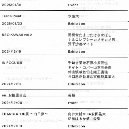
カメ子カメ男
ナルコレプシー
2025/01/31
2025/01/31
Event
マイト
巽千沙都
Exhibition
Trans Point
2024/12/19
2024/12/19
水落大
2025/01/23
2025/01/23
Exhibition
小原潤也
兼石淳
千﨑杏菜
IN FOCUS展
山本理央奈
ネイト・コバー
NEO KAWAii vol.2
游藝舎
たまごたけ
さめほし
王書強
佐伯志織
仲山慎哉
ナルコレプシー
カメ子カメ男
葉大
槻舘翼
鈴鹿岳宣
井口忠正
巽千沙都
マイト
Exhibition
2024/12/13
2024/12/13
2024/12/19
2024/12/19
Exhibition
長屋
en. お披露目会
IN FOCUS展
千﨑杏菜
兼石淳
小原潤也
Event
2024/12/09
2024/12/09
ネイト・コバー
山本理央奈
仲山慎哉
佐伯志織
王書強
井口忠正
鈴鹿岳宣
槻舘翼
葉大
安田晃大
MIKA
向井大輔
TRANSLATOR展 〜白日夢〜
酒井愛梨
伊藤はるか
2024/12/13
2024/12/13
Exhibition
Exhibition
2024/12/03
2024/12/03
en. お披露目会
長屋
Haa Jime Studio
展示 & 受注会
2024/12/09
2024/12/09
Event
Event
Exhibition
2024/11/29
2024/11/29
TRANSLATOR展 〜白日夢〜
向井大輔
MIKA
安田晃大
伊藤はるか
酒井愛梨
MESCH JAPAN
「EXOGLO by MESCH JAPAN」ローン
チイベント
2024/12/03
2024/12/03
Exhibition