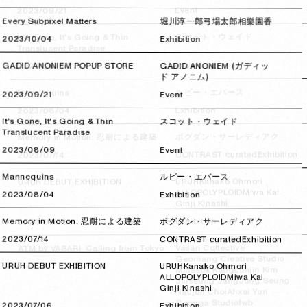
Event
2023/09/21
2023/09/21
Every Subpixel Matters
堀川淳一郎
弓場太郎
相樂園香
スコット・ウェイド
It's Gone, It's Going & Thin
2023/10/04
2023/10/04
Exhibition
Translucent Paradise
Event
GADID ANONIEM POPUP STORE
2023/08/09
2023/08/09
GADID ANONIEM (ガディッ
ド アノニム)
ルビー・エバース
Mannequins
2023/09/21
2023/09/21
Event
Exhibition
2023/08/04
2023/08/04
It's Gone, It's Going & Thin
スコット・ウェイド
Translucent Paradise
ボグダン・サーレディアク
Memory in Motion: 忍耐による建築
2023/08/09
2023/08/09
Event
Exhibition
CONTRAST curated
2023/07/14
2023/07/14
Mannequins
ルビー・エバース
Kanako Ohmori
URUH
URUH DEBUT EXHIBITION
Miwa Kai
ALLOPOLYPLOID
2023/08/04
2023/08/04
Exhibition
Ginji Kinashi
Exhibition
Memory in Motion: 忍耐による建築
2023/07/06
2023/07/06
ボグダン・サーレディアク
2023/07/14
2023/07/14
CONTRAST curated
Exhibition
Vasari Collective
ATM by VASARI: Calling from Tokyo
Geomang Creative Studio
URUH DEBUT EXHIBITION
URUH
Kanako Ohmori
Eunjin Kim
Minseok Kang
ALLOPOLYPLOID
Miwa Kai
Jung Seung
Jinseung Jang
Ginji Kinashi
Ahxai Yuri
Nacjun Choi
fwb
Coonga Studio
2023/07/06
2023/07/06
Exhibition