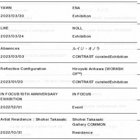
YAWN
ENA
ルイジ・オノラ
Absences
2023/03/30
2023/03/30
Exhibition
Exhibition
CONTRAST curated
2023/03/03
2023/03/03
LIKE
NOLL
Hiroyuki Arikawa (WORKSH
Reflective Configuration
OP™)
2023/03/24
2023/03/24
Exhibition
Exhibition
CONTRAST curated
2023/01/20
2023/01/20
Absences
ルイジ・オノラ
IN FOCUS
IN FOCUS 10TH ANNIVERSARY
2023/03/03
2023/03/03
CONTRAST curated
Exhibition
EXHIBITION
Event
Reflective Configuration
2022/12/01
2022/12/01
Hiroyuki Arikawa (WORKSH
OP™)
Shohei Takasaki
Artist Residence：Shohei Takasaki
2023/01/20
2023/01/20
CONTRAST curated
Exhibition
Gallery COMMON
Residence
IN FOCUS 10TH ANNIVERSARY
2022/10/31
2022/10/31
IN FOCUS
EXHIBITION
Daisuke Abe
Shuma Jan
対話
2022/12/01
2022/12/01
Event
Exhibition
2022/10/27
2022/10/27
Artist Residence：Shohei Takasaki
Shohei Takasaki
Gallery COMMON
Tapetum (タペタム)
CASE STUDY EXHIBITION 02
2022/10/31
2022/10/31
Residence
Exhibition
2022/10/01
2022/10/01