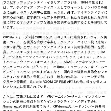
フラビア・マッツァンティ（イタリア／ブラジル、1994年生まれ）
レベッカ・メルリック
は、マルチメディア・アーティストとしてウィーンとサンパウロを拠
点に活動。ポスト人間中心主義、もつれ、身体、アイデンティティに
（1989年生まれ／クロアチア・オーストリア・ドイツ）

関する芸術的・哲学的コンセプトを探求し、私たち自身と私たちの環
ヨーロッパを拠点に活動するデジタルアーティスト、建築家、映像作
境に対するオルタナティブな視点を提供する提供することを目指して
家。ウィーン美術アカデミーのシニア・サイエンティストとして、ア
います。

ートとリサーチの領域を横断した実践を行っている。

仮想空間を、現実との境界を越える手段ではなく、多様な表現やアイ
2023年フォーブス誌の30アンダー30リストに選出され、ウィーン美
デンティティが交差する「包摂的な場」として捉え直し、インタラクテ
術アカデミーを優秀な成績で卒業し、グスタフ・パイヒル賞（建築デ
ィブな体験として提示することに取り組む。

ッサン部門）とヴュルディグングスプライス（芸術作品部門）を受
自身の移動経験にも根ざしながら、アイデンティティ、政治性、集合
賞。アルスエレクトロニカ・フェスティバル（オーストリア）、DA 
性をテーマに、脱植民地主義やフェミニズムの視点から作品を展開。
Z –デジタルアーツフェスティバルチューリッヒ（スイス）、クンス
建築、都市論、メディアアート、人類学、ゲームデザイン、執筆、ア
トハウス・ウィーン（オーストリア）、ADAF –アテネデジタルアー
ーティスティック・リサーチなど多領域を横断する。

ツフェスティバル（ギリシャ）、m|i|mo –ミュージアム・オブ・ムー
受賞歴に、マリアンネ・フォン・ヴィレマー・デジタルメディア賞
ビング・イメージ（ポルトガル）など、国内外の複数の展示会やフェ
（2020）、DKB VRアート賞（2023）、Content Vienna（2023）、
スティバルで展示・受賞しており、彼女の作品は、ウィーン美術館、
テオドール・ケルナー芸術科学賞（2023）など。

グラーツ美術館、Galerie ROOM OF FINE ARTSの他、様々な個人コ
近年は、SLAMDANCE（アメリカ）、Belvedere21（オーストリ
レクションに収蔵されている。

ア）、ADAF（ギリシャ）、アルス・エレクトロニカ（オーストリ
ア）、オーストリア文化フォーラム東京（日本）ほか、国際的な展覧
さらに、芸術活動に加えて、VRゲームやバーチャル・インスタレー
会に多数参加。
ションの開発に焦点を当てたインタラクティブ・メディア会社
「Immerea」の共同創設者であり、XRViennaのボードメンバー兼共同
instagram