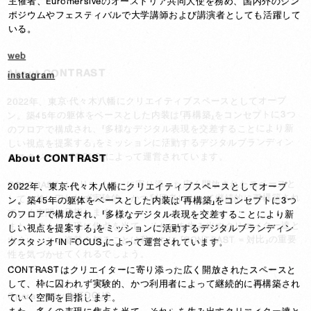
主催者、Euromersiveのオーストリア共同大使を務め、国内外のシン
ポジウムやフェスティバルで大学講師および講演者としても活躍して
いる。
web
About CONTRAST
instagram
2022年、東京·代々木八幡にクリエイティブスペースとしてオープ
2022年、東京·代々木八幡にクリエイティブスペースとしてオープ
ン。築45年の躯体をベースとした内装は「再構築」をコンセプトに3つ
ン。築45年の躯体をベースとした内装は「再構築」をコンセプトに3つ
のフロアで構成され、「多様なデジタル表現を交差することにより新
のフロアで構成され、「多様なデジタル表現を交差することにより新
しい視点を提案する」をミッションに活動するデジタルブランディン
しい視点を提案する」をミッションに活動するデジタルブランディン
グスタジオ「IN FOCUS」によって運営されています。

グスタジオ「IN FOCUS」によって運営されています。

About CONTRAST
CONTRASTはクリエイターに寄り添った広く開放されたスペースと
CONTRASTはクリエイターに寄り添った広く開放されたスペースと
2022年、東京·代々木八幡にクリエイティブスペースとしてオープ
2022年、東京·代々木八幡にクリエイティブスペースとしてオープ
して、枠に囚われず実験的、かつ利用者によって継続的に再構築され
して、枠に囚われず実験的、かつ利用者によって継続的に再構築され
ン。築45年の躯体をベースとした内装は「再構築」をコンセプトに3つ
ン。築45年の躯体をベースとした内装は「再構築」をコンセプトに3つ
ていく空間を目指します。

ていく空間を目指します。

のフロアで構成され、「多様なデジタル表現を交差することにより新
のフロアで構成され、「多様なデジタル表現を交差することにより新
また、多くの表現に焦点を当て、それらを生み出すクリエイター達と
また、多くの表現に焦点を当て、それらを生み出すクリエイター達と
しい視点を提案する」をミッションに活動するデジタルブランディン
しい視点を提案する」をミッションに活動するデジタルブランディン
出会い、その姿勢を知ることは私たちに 「CONTRAST = 対比」の重要
出会い、その姿勢を知ることは私たちに 「CONTRAST = 対比」の重要
グスタジオ「IN FOCUS」によって運営されています。

グスタジオ「IN FOCUS」によって運営されています。

性を気づかせてくれるでしょう。

性を気づかせてくれるでしょう。

CONTRASTはクリエイターに寄り添った広く開放されたスペースと
CONTRASTはクリエイターに寄り添った広く開放されたスペースと
して、枠に囚われず実験的、かつ利用者によって継続的に再構築され
して、枠に囚われず実験的、かつ利用者によって継続的に再構築され
IN FOCUS
IN FOCUS
Operated by 
Operated by 
ていく空間を目指します。

ていく空間を目指します。
