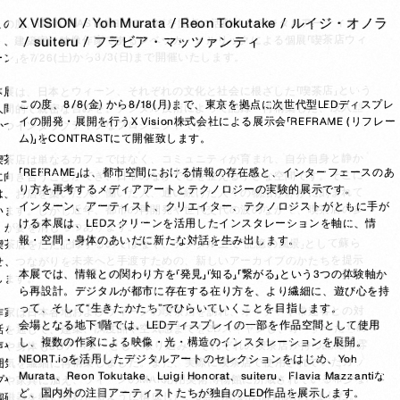
X VISION
Yoh Murata
Reon Tokutake
ルイジ・オノラ
この度、CONTRASTはヨーロッパを拠点に活動するデジタルアーティス
ト、建築家、映像作家であるレベッカ・メルリックによる個展「喫茶店ウィ
suiteru
フラビア・マッツァンティ
ーン」を7/26(土)から8/3(日)まで開催いたします。

本展は、日本とウィーン、それぞれの文化と社会に根ざした「喫茶店」という
この度、8/8(金) から8/18(月)まで、東京を拠点に次世代型LEDディスプレ
人間的で親密な営みを、デジタル技術によって記録・再構築した、没入型
イの開発・展開を行うX Vision株式会社による展示会「REFRAME (リフレー
かつインタラクティブなプロジェクトです。

ム)」をCONTRASTにて開催致します。

喫茶店は単なるカフェではなく、コミュニティが育まれ、自分自身と静か
「REFRAME」は、都市空間における情報の存在感と、インターフェースのあ
に向き合うことができ、日常のなかで心を整える小さな空間です。そこに
り方を再考するメディアアートとテクノロジーの実験的展示です。

は、お店を築いた人、働いた人、通い続けた人々の物語が静かに刻まれて
インターン、アーティスト、クリエイター、テクノロジストがともに手が
います。しかし近年、都市の再開発や世代交代の波のなかで、喫茶店の多
ける本展は、LEDスクリーンを活用したインスタレーションを軸に、情
くが姿を消しつつあります。

報・空間・身体のあいだに新たな対話を生み出します。

喫茶店をただ記録するのではなく、デジタル上で「記憶の風景」として蘇ら
せ、つながりを未来へと手渡すための、新しいアーカイブのかたちを提示
本展では、情報との関わり方を「発見」「知る」「繋がる」という3つの体験軸か
します。

ら再設計。デジタルが都市に存在する在り方を、より繊細に、遊び心を持
って、そして“生きたかたち”でひらいていくことを目指します。

作家は日本各地およびウィーンの喫茶店を訪れ、オーナーや常連客との対
会場となる地下1階では、LEDディスプレイの一部を作品空間として使用
話を通じて、建築、調度品や空気感までを3Dスキャンし、オーナーたちの
し、複数の作家による映像・光・構造のインスタレーションを展開。

声や身体も3Dアバターとして取り込み、それぞれの喫茶店が持つ記憶や雰
NEORT.ioを活用したデジタルアートのセレクションをはじめ、Yoh 
囲気を繊細に再構築しました。また、実際に喫茶店で使用されていたカッ
Murata、Reon Tokutake、Luigi Honorat、suiteru、Flavia Mazzantiな
プや家具に加え、ウィーンのMAK応用美術博物館に所蔵されている希少な
ど、国内外の注目アーティストたちが独自のLED作品を展示します。

陶磁器を縫い合わせるように構成した、3点の彫刻作品も制作しました。
