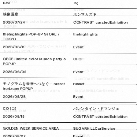
TOKYO
Date
Tag
Event
2026/06/11
2026/06/11
映像温度
ホンマカズキ
OFOF
OFOF limited color launch party &
2026/07/24
2026/07/24
CONTRAST curated
Exhibition
POPUP
Event
thehighlights POP-UP STORE /
2026/06/05
2026/06/05
thehighlights
TOKYO
russet
モノグラムを未来へつなぐ— russet
2026/06/11
2026/06/11
Event
horizons POPUP
Event
OFOF limited color launch party &
2026/05/28
2026/05/28
OFOF
POPUP
バレンタイン・ドマンジェ
CO (コ)
2026/06/05
2026/06/05
Event
Exhibition
CONTRAST curated
2026/05/15
2026/05/15
モノグラムを未来へつなぐ— russet
russet
horizons POPUP
CarService
SUGARHILL
GOLDEN WEEK SERVICE AREA
2026/05/28
2026/05/28
Event
Event
2026/05/02
2026/05/02
CO (コ)
バレンタイン・ドマンジェ
Gordon Higgins
Wi Deh Yah!
Chloe Douglas
2026/05/15
2026/05/15
CONTRAST curated
Exhibition
Event
2026/02/28
2026/02/28
GOLDEN WEEK SERVICE AREA
SUGARHILL
CarService
清水愛恵
東京観測
2026/05/02
2026/05/02
Event