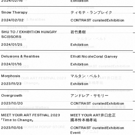
2024/02/16
2024/02/16
Exhibition
Exhibition
2024/01/25
2024/01/25
Snow Therapy
ティモテ・ランブレイク
Coral Garvey
Elliott Nicole
Delusions & Realities
2024/02/02
2024/02/02
CONTRAST curated
Exhibition
Exhibition
2024/01/16
2024/01/16
SHU TO / EXHIBITION HUNGRY
岩竹勇樹
SCISSORS
マルタン・ベルト
Morphosis
2024/01/25
2024/01/25
Exhibition
Exhibition
2023/11/23
2023/11/23
Delusions & Realities
Elliott Nicole
Coral Garvey
アンドレア・サモリー
Overgrowth
2024/01/16
2024/01/16
Exhibition
Exhibition
CONTRAST curated
2023/10/20
2023/10/20
Morphosis
マルタン・ベルト
井口忠正
MEET YOUR ART
MEET YOUR ART FESTIVAL 2023
本橋孝祐
國本怜
「Time to Change」
2023/11/23
2023/11/23
Exhibition
Exhibition
CONTRAST curated
2023/10/05
2023/10/05
Event
Overgrowth
アンドレア・サモリー
2023/10/20
2023/10/20
CONTRAST curated
Exhibition
相樂園香
弓場太郎
堀川淳一郎
Every Subpixel Matters
Exhibition
MEET YOUR ART FESTIVAL 2023
2023/10/04
2023/10/04
MEET YOUR ART
井口忠正
「Time to Change」
國本怜
本橋孝祐
GADID ANONIEM (ガディッ
GADID ANONIEM POPUP STORE
2023/10/05
2023/10/05
CONTRAST curated
Exhibition
ド アノニム)
Event