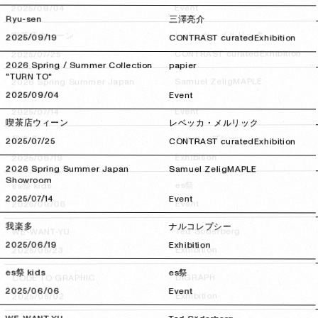
Event
2025/09/04
2025/09/04
Ryu-sen
三澤亮介
レベッカ・メルリック
喫茶店ウィーン
2025/09/19
2025/09/19
CONTRAST curated
Exhibition
Exhibition
CONTRAST curated
2025/07/25
2025/07/25
2026 Spring / Summer Collection
papier
"TURN TO"
MAPLE
Samuel Zelig
2026 Spring Summer Japan
Showroom
2025/09/04
2025/09/04
Event
Event
2025/07/14
2025/07/14
喫茶店ウィーン
レベッカ・メルリック
ナルコレプシー
我楽多
2025/07/25
2025/07/25
CONTRAST curated
Exhibition
Exhibition
2025/06/19
2025/06/19
2026 Spring Summer Japan
Samuel Zelig
MAPLE
Showroom
es祭
es祭 kids
2025/07/14
2025/07/14
Event
Event
2025/06/06
2025/06/06
我楽多
ナルコレプシー
Ted Söderberg
WE-WANT-YU
2025/06/19
2025/06/19
Exhibition
Exhibition
2025/05/23
2025/05/23
es祭 kids
es祭
DIGRAPH
CODE TO GRAPHIC
2025/06/06
2025/06/06
Event
Exhibition
2025/05/02
2025/05/02