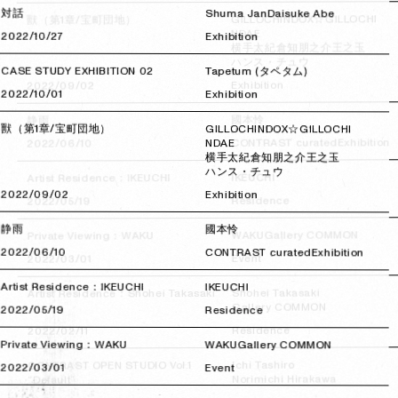
対話
Shuma Jan
Daisuke Abe
GILLOCHINDOX☆GILLOCHI
獸（第1章/宝町団地）
NDAE
2022/10/27
2022/10/27
Exhibition
王之玉
倉知朋之介
横手太紀
ハンス・チュウ
CASE STUDY EXHIBITION 02
Tapetum (タペタム)
Exhibition
2022/09/02
2022/09/02
2022/10/01
2022/10/01
Exhibition
國本怜
静雨
獸（第1章/宝町団地）
GILLOCHINDOX☆GILLOCHI
Exhibition
CONTRAST curated
2022/06/10
2022/06/10
NDAE
横手太紀
倉知朋之介
王之玉
ハンス・チュウ
IKEUCHI
Artist Residence：IKEUCHI
2022/09/02
2022/09/02
Exhibition
Residence
2022/05/19
2022/05/19
静雨
國本怜
Gallery COMMON
WAKU
Private Viewing：WAKU
2022/06/10
2022/06/10
CONTRAST curated
Exhibition
Event
2022/03/01
2022/03/01
Artist Residence：IKEUCHI
IKEUCHI
Shohei Takasaki
Artist Residence：Shohei Takasaki
Gallery COMMON
2022/05/19
2022/05/19
Residence
Residence
2022/02/11
2022/02/11
Private Viewing：WAKU
WAKU
Gallery COMMON
Ichi Tashiro
CONTRAST OPEN STUDIO Vol.1
2022/03/01
2022/03/01
Event
Norimichi Hirakawa
“Default”