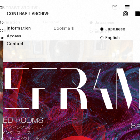
ONTRAST ARCHIVE
CONTRAST ARCHIVE
Bookmark
nformation
Japanese
Information
Bookmark
Japanese
ccess
English
Access
English
ontact
Contact