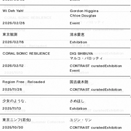
Exhibition
2026/02/18
2026/02/18
Wi Deh Yah!
Gordon Higgins
Chloe Douglas
DIG SHIBUYA
CORAL SONIC RESILIENCE
マルコ・バロッティ
2026/02/28
2026/02/28
Event
Exhibition
CONTRAST curated
2026/02/12
2026/02/12
Event
東京観測
清水愛恵
2026/02/18
2026/02/18
Exhibition
国吉歳木朗
Region Free : Reloaded
Exhibition
CONTRAST curated
CORAL SONIC RESILIENCE
2025/11/28
2025/11/28
DIG SHIBUYA
マルコ・バロッティ
さめほし
少女のような、
2026/02/12
2026/02/12
CONTRAST curated
Exhibition
Event
Exhibition
2025/11/13
2025/11/13
Region Free : Reloaded
国吉歳木朗
ユジン・リン
東京ニンフ(若虫)
2025/11/28
2025/11/28
CONTRAST curated
Exhibition
Exhibition
CONTRAST curated
2025/10/30
2025/10/30
少女のような、
さめほし
三澤亮介
Ryu-sen
2025/11/13
2025/11/13
Exhibition
Exhibition
CONTRAST curated
2025/09/19
2025/09/19
東京ニンフ(若虫)
ユジン・リン
papier
2026 Spring / Summer Collection
"TURN TO"
2025/10/30
2025/10/30
CONTRAST curated
Exhibition