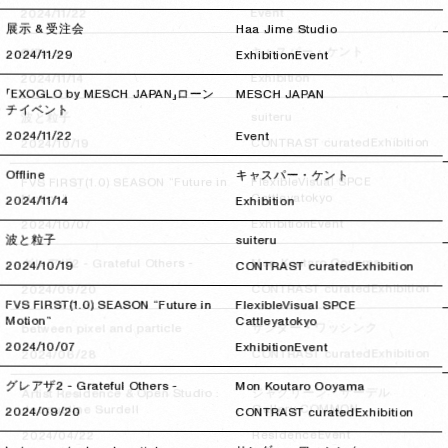
Event
2024/11/22
2024/11/22
展示 & 受注会
Haa Jime Studio
キャスパー・ケント
Offline
2024/11/29
2024/11/29
Exhibition
Event
Exhibition
2024/11/14
2024/11/14
「EXOGLO by MESCH JAPAN」ローン
MESCH JAPAN
チイベント
suiteru
波と粒子
2024/11/22
2024/11/22
Event
Exhibition
CONTRAST curated
2024/10/19
2024/10/19
Offline
キャスパー・ケント
FlexibleVisual SPCE
FVS FIRST(1.0) SEASON “Future in
Cattleyatokyo
Motion”
2024/11/14
2024/11/14
Exhibition
Event
Exhibition
2024/10/07
2024/10/07
波と粒子
suiteru
Mon Koutaro Ooyama
グレアザ2 - Grateful Others -
2024/10/19
2024/10/19
CONTRAST curated
Exhibition
Exhibition
CONTRAST curated
2024/09/20
2024/09/20
FVS FIRST(1.0) SEASON “Future in
FlexibleVisual SPCE
Motion”
Cattleyatokyo
サンダー・ワッシンク
between pixel and particle
2024/10/07
2024/10/07
Exhibition
Event
Exhibition
CONTRAST curated
2024/06/28
2024/06/28
グレアザ2 - Grateful Others -
Mon Koutaro Ooyama
ジャクリーン・サーデル
Artist Residence & Open Studio :
Gallery COMMON
Jacqueline Surdell
2024/09/20
2024/09/20
CONTRAST curated
Exhibition
Event
Residence
2024/04/22
2024/04/22