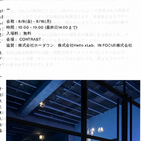
ー

会場では、それらの彫刻とともに、3Dスキャンによって再現された喫茶店
を舞台に、インタラクティブな物語を体験頂けます。来場者はまるでゲー
会期：8/8(金) - 8/18(月)

ムのように空間を自由に巡りながら、隠されたオブジェクトや記憶の断片
時間：10:00 - 19:00 (最終日14:00まで)

を見つけ出し、物語に触れることができます。

入場料： 無料

是非この機会に、デジタルに記録された喫茶店の風景に足を踏み入れ、そ
会場： CONTRAST

こで育まれてきた記憶や繋がりを再発見してみてください。

協賛：株式会社ホーダウン、株式会社Hello xLab、IN FOCUS株式会社
尚、本作は現在開催中の大阪・関西万博オーストリアパビリオンおよび、
グランフロント大阪・ナレッジキャピタルにおいても、異なるフォーマッ
トでの展示が予定されています。



オープニングパーティー：7/25(金) 18:00 - 21:00

会期：7/26(土) - 8/3(日)

火 - 金：14:00 - 19:00

土・日：12:00 - 19:00

休館日：月

入場料：無料

会場：CONTRAST

協力：Vienna Business Agency、X VISION株式会社
