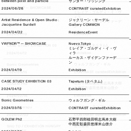
between pixel and particle
サンダー・ワッシンク
Nuevo.Tokyo
VWFNDR™ — SHOWCASE
2024/06/28
2024/06/28
CONTRAST curated
Exhibition
ミレイア・ゴルディ・イ・ヴ
ィラ
Artist Residence & Open Studio :
ジャクリーン・サーデル
ルーカス・ザイデンファーデ
Jacqueline Surdell
Gallery COMMON
ン
2024/04/22
2024/04/22
Residence
Event
Exhibition
2024/04/19
2024/04/19
VWFNDR™ — SHOWCASE
Nuevo.Tokyo
Tapetum (タペタム)
CASE STUDY EXHIBITION 03
ミレイア・ゴルディ・イ・ヴ
Exhibition
2024/04/12
2024/04/12
ィラ
ルーカス・ザイデンファーデ
ン
ウォルフガング・ギル
Sonic Geometries
2024/04/19
2024/04/19
Exhibition
Exhibition
CONTRAST curated
2024/03/15
2024/03/15
CASE STUDY EXHIBITION 03
Tapetum (タペタム)
蔦本大樹
植田明志
石野平四郎
GOLEM Ph2
米山啓介
森田悠揮
中西宏彰
2024/04/12
2024/04/12
Exhibition
Exhibition
2024/02/16
2024/02/16
Sonic Geometries
ウォルフガング・ギル
ティモテ・ランブレイク
Snow Therapy
2024/03/15
2024/03/15
CONTRAST curated
Exhibition
Exhibition
CONTRAST curated
2024/02/02
2024/02/02
GOLEM Ph2
石野平四郎
植田明志
蔦本大樹
中西宏彰
森田悠揮
米山啓介
岩竹勇樹
SHU TO / EXHIBITION HUNGRY
SCISSORS