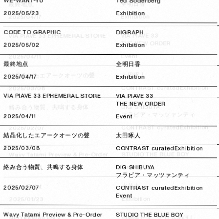
WE-WANT-YU
Ted Söderberg
全明日香
最終地点
2025/05/23
2025/05/23
Exhibition
Exhibition
2025/04/17
2025/04/17
CODE TO GRAPHIC
DIGRAPH
VIA PIAVE 33
VIA PIAVE 33 EPHEMERAL STORE
THE NEW ORDER
2025/05/02
2025/05/02
Exhibition
Event
2025/04/11
2025/04/11
最終地点
全明日香
太田琢人
結晶化したエアークオーツの聲
2025/04/17
2025/04/17
Exhibition
Exhibition
CONTRAST curated
2025/03/08
2025/03/08
VIA PIAVE 33 EPHEMERAL STORE
VIA PIAVE 33
THE NEW ORDER
DIG SHIBUYA
絡み合う物質、共鳴する身体
フラビア・マッツァンティ
2025/04/11
2025/04/11
Event
Exhibition
CONTRAST curated
2025/02/07
2025/02/07
Event
結晶化したエアークオーツの聲
太田琢人
2025/03/08
2025/03/08
CONTRAST curated
Exhibition
STUDIO THE BLUE BOY
Wavy Tatami Preview & Pre-Order
Event
絡み合う物質、共鳴する身体
2025/01/31
2025/01/31
DIG SHIBUYA
フラビア・マッツァンティ
水落大
Trans Point
2025/02/07
2025/02/07
CONTRAST curated
Exhibition
Event
Exhibition
2025/01/23
2025/01/23
Wavy Tatami Preview & Pre-Order
STUDIO THE BLUE BOY
さめほし
たまごたけ
游藝舎
NEO KAWAii vol.2