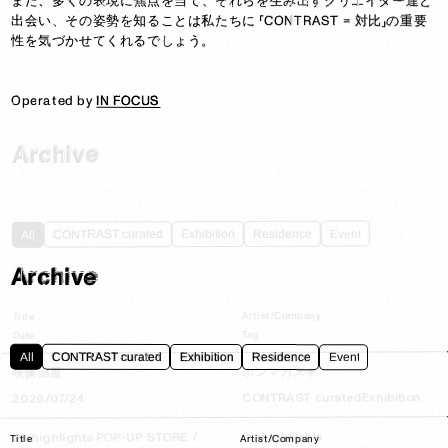
また、多くの表現に焦点を当て、それらを生み出すクリエイター達と
また、多くの表現に焦点を当て、それらを生み出すクリエイター達と
出会い、その姿勢を知ることは私たちに 「CONTRAST = 対比」の重要
出会い、その姿勢を知ることは私たちに 「CONTRAST = 対比」の重要
性を気づかせてくれるでしょう。

性を気づかせてくれるでしょう。

Operated by 
Operated by 
IN FOCUS
IN FOCUS
Archive
Event
Residence
Exhibition
CONTRAST curated
All
Archive
Artist/Company
Title
Tag
Date
All
CONTRAST curated
Exhibition
Residence
Event
ホンマカズキ
映像温度
Exhibition
CONTRAST curated
2026/07/24
2026/07/24
thehighlights
thehighlights POP-UP STORE /
Title
Artist/Company