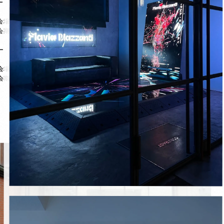
ー

会場：大阪・関西万博 オーストリアパビリオン

会期：7/17(木) - 7/28(月)

ー

会場：グランフロント大阪・ナレッジキャピタル

会期：8/8(金) - 9/13(土)
