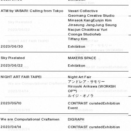
Tiffany Kim
Exhibition
2023/06/30
2023/06/30
ATM by VASARI: Calling from Tokyo
Vasari Collective
Geomang Creative Studio
Minseok Kang
Eunjin Kim
MAKERS SPACE
Sky Pixelated
Jinseung Jang
Jung Seung
Exhibition
2023/06/22
2023/06/22
Nacjun Choi
Ahxai Yuri
Coonga Studio
fwb
Tiffany Kim
Night Art Fair
NIGHT ART FAIR TAIPEI
アンドレア・サモリー
2023/06/30
2023/06/30
Exhibition
Hiroyuki Arikawa (WORKSH
OP™)
Sky Pixelated
MAKERS SPACE
ルイジ・オノラ
2023/06/22
2023/06/22
Exhibition
Exhibition
CONTRAST curated
2023/05/10
2023/05/10
Event
NIGHT ART FAIR TAIPEI
Night Art Fair
アンドレア・サモリー
DIGRAPH
We are Computational Craftsmen
Hiroyuki Arikawa (WORKSH
Exhibition
CONTRAST curated
2023/04/14
2023/04/14
OP™)
ルイジ・オノラ
ENA
YAWN
2023/05/10
2023/05/10
CONTRAST curated
Exhibition
Event
Exhibition
2023/03/30
2023/03/30
We are Computational Craftsmen
DIGRAPH
NOLL
LIKE
2023/04/14
2023/04/14
CONTRAST curated
Exhibition
Exhibition
2023/03/24
2023/03/24