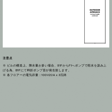
注意点
※ ビルの構造上、降水量が多い場合、B1FからF1へポンプで雨水を汲み上
げる為、B1Fにて時折ポンプ音が発生致します。

※ 各フロアーの電気容量：100V20A x 3回路