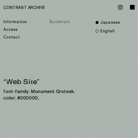
CONTRAST ARCHIVE
CONTRAST ARCHIVE
Information
Information
Bookmark
Bookmark
Japanese
Japanese
Access
Access
English
English
Contact
Contact
“Web Site”
“Web Site”
font-family: Monument Grotesk;
font-family: Monument Grotesk;
color: #000000;
color: #000000;