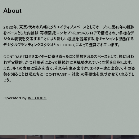
URL : contrast-tokyo.com
URL : contrast-tokyo.com
About
END
2022年、東京·代々木八幡にクリエイティブスペースとしてオープン。築45年の躯体
2022年、東京·代々木八幡にクリエイティブスペースとしてオープン。築45年の躯体
をベースとした内装は「再構築」をコンセプトに3つのフロアで構成され、「多様なデ
をベースとした内装は「再構築」をコンセプトに3つのフロアで構成され、「多様なデ
ジタル表現を交差することにより新しい視点を提案する」をミッションに活動する
ジタル表現を交差することにより新しい視点を提案する」をミッションに活動する
デジタルブランディングスタジオ「IN FOCUS」によって運営されています。

デジタルブランディングスタジオ「IN FOCUS」によって運営されています。

CONTRASTはクリエイターに寄り添った広く開放されたスペースとして、枠に囚わ
CONTRASTはクリエイターに寄り添った広く開放されたスペースとして、枠に囚わ
れず実験的、かつ利用者によって継続的に再構築されていく空間を目指します。

れず実験的、かつ利用者によって継続的に再構築されていく空間を目指します。

また、多くの表現に焦点を当て、それらを生み出すクリエイター達と出会い、その姿
また、多くの表現に焦点を当て、それらを生み出すクリエイター達と出会い、その姿
勢を知ることは私たちに 「CONTRAST = 対比」の重要性を気づかせてくれるでし
勢を知ることは私たちに 「CONTRAST = 対比」の重要性を気づかせてくれるでし
ょう。

ょう。

Operated by 
Operated by 
IN FOCUS
IN FOCUS