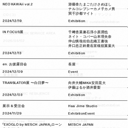
Event
2026/05/28
2026/05/28
NEO KAWAii vol.2
游藝舎
たまごたけ
さめほし
ナルコレプシー
カメ子カメ男
巽千沙都
マイト
バレンタイン・ドマンジェ
CO (コ)
2024/12/19
2024/12/19
Exhibition
Exhibition
CONTRAST curated
2026/05/15
2026/05/15
IN FOCUS展
千﨑杏菜
兼石淳
小原潤也
CarService
SUGARHILL
GOLDEN WEEK SERVICE AREA
ネイト・コバー
山本理央奈
Event
2026/05/02
2026/05/02
仲山慎哉
佐伯志織
王書強
井口忠正
鈴鹿岳宣
槻舘翼
葉大
Gordon Higgins
Wi Deh Yah!
2024/12/13
2024/12/13
Exhibition
Chloe Douglas
Event
2026/02/28
2026/02/28
en. お披露目会
長屋
2024/12/09
2024/12/09
Event
清水愛恵
東京観測
Exhibition
2026/02/18
2026/02/18
TRANSLATOR展 〜白日夢〜
向井大輔
MIKA
安田晃大
伊藤はるか
酒井愛梨
DIG SHIBUYA
CORAL SONIC RESILIENCE
2024/12/03
2024/12/03
Exhibition
マルコ・バロッティ
Exhibition
CONTRAST curated
2026/02/12
2026/02/12
展示 & 受注会
Haa Jime Studio
Event
2024/11/29
2024/11/29
Exhibition
Event
国吉歳木朗
Region Free : Reloaded
「EXOGLO by MESCH JAPAN」ローン
MESCH JAPAN