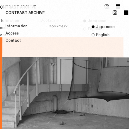
ONTRAST ARCHIVE
CONTRAST ARCHIVE
Bookmark
nformation
Japanese
Information
Bookmark
Japanese
ccess
English
Access
English
ontact
Contact