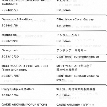
岩竹勇樹
VIA PIAVE 33
VIA PIAVE 33 EPHEMERAL STORE
SCISSORS
THE NEW ORDER
2024/01/25
2024/01/25
Exhibition
Event
2025/04/11
2025/04/11
Delusions & Realities
Elliott Nicole
Coral Garvey
太田琢人
結晶化したエアークオーツの聲
2024/01/16
2024/01/16
Exhibition
Exhibition
CONTRAST curated
2025/03/08
2025/03/08
Morphosis
マルタン・ベルト
DIG SHIBUYA
絡み合う物質、共鳴する身体
フラビア・マッツァンティ
2023/11/23
2023/11/23
Exhibition
Exhibition
CONTRAST curated
2025/02/07
2025/02/07
Event
Overgrowth
アンドレア・サモリー
2023/10/20
2023/10/20
CONTRAST curated
Exhibition
STUDIO THE BLUE BOY
Wavy Tatami Preview & Pre-Order
Event
2025/01/31
2025/01/31
MEET YOUR ART FESTIVAL 2023
MEET YOUR ART
井口忠正
「Time to Change」
國本怜
本橋孝祐
水落大
Trans Point
2023/10/05
2023/10/05
CONTRAST curated
Exhibition
Event
Exhibition
2025/01/23
2025/01/23
Every Subpixel Matters
堀川淳一郎
弓場太郎
相樂園香
さめほし
たまごたけ
游藝舎
NEO KAWAii vol.2
カメ子カメ男
ナルコレプシー
2023/10/04
2023/10/04
Exhibition
マイト
巽千沙都
Exhibition
2024/12/19
2024/12/19
GADID ANONIEM POPUP STORE
GADID ANONIEM (ガディッ