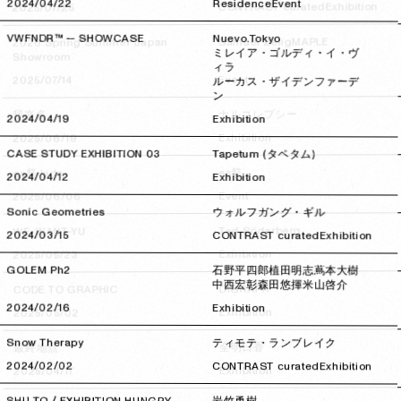
2024/04/22
2024/04/22
Residence
Event
Exhibition
CONTRAST curated
2025/07/25
2025/07/25
VWFNDR™ — SHOWCASE
Nuevo.Tokyo
MAPLE
Samuel Zelig
2026 Spring Summer Japan
ミレイア・ゴルディ・イ・ヴ
Showroom
ィラ
Event
2025/07/14
2025/07/14
ルーカス・ザイデンファーデ
ン
ナルコレプシー
我楽多
2024/04/19
2024/04/19
Exhibition
Exhibition
2025/06/19
2025/06/19
CASE STUDY EXHIBITION 03
Tapetum (タペタム)
es祭
es祭 kids
2024/04/12
2024/04/12
Exhibition
Event
2025/06/06
2025/06/06
Sonic Geometries
ウォルフガング・ギル
Ted Söderberg
WE-WANT-YU
2024/03/15
2024/03/15
CONTRAST curated
Exhibition
Exhibition
2025/05/23
2025/05/23
GOLEM Ph2
石野平四郎
植田明志
蔦本大樹
中西宏彰
森田悠揮
米山啓介
DIGRAPH
CODE TO GRAPHIC
2024/02/16
2024/02/16
Exhibition
Exhibition
2025/05/02
2025/05/02
Snow Therapy
ティモテ・ランブレイク
全明日香
最終地点
2024/02/02
2024/02/02
CONTRAST curated
Exhibition
Exhibition
2025/04/17
2025/04/17
SHU TO / EXHIBITION HUNGRY