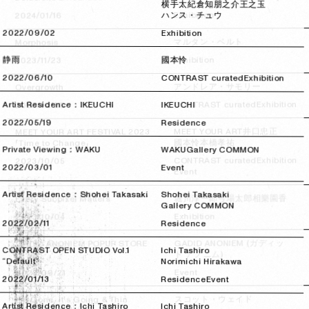
横手太紀
倉知朋之介
王之玉
Exhibition
ハンス・チュウ
2024/01/16
2024/01/16
2022/09/02
2022/09/02
Exhibition
マルタン・ベルト
Morphosis
静雨
Exhibition
國本怜
2023/11/23
2023/11/23
2022/06/10
2022/06/10
CONTRAST curated
Exhibition
アンドレア・サモリー
Overgrowth
Exhibition
Artist Residence：IKEUCHI
CONTRAST curated
IKEUCHI
2023/10/20
2023/10/20
2022/05/19
2022/05/19
Residence
井口忠正
MEET YOUR ART
MEET YOUR ART FESTIVAL 2023
本橋孝祐
國本怜
「Time to Change」
Private Viewing：WAKU
WAKU
Gallery COMMON
Exhibition
CONTRAST curated
2023/10/05
2023/10/05
2022/03/01
2022/03/01
Event
Event
Artist Residence：Shohei Takasaki
Shohei Takasaki
相樂園香
弓場太郎
堀川淳一郎
Every Subpixel Matters
Gallery COMMON
Exhibition
2023/10/04
2023/10/04
2022/02/11
2022/02/11
Residence
GADID ANONIEM (ガディッ
GADID ANONIEM POPUP STORE
CONTRAST OPEN STUDIO Vol.1
Ichi Tashiro
ド アノニム)
“Default”
Norimichi Hirakawa
Event
2023/09/21
2023/09/21
2022/01/13
2022/01/13
Residence
Event
スコット・ウェイド
It's Gone, It's Going & Thin
Artist Residence：Ichi Tashiro
Ichi Tashiro