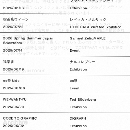
フラビア・マッツァンティ
のフロアで構成され、「多様なデジタル表現を交差することにより新
のフロアで構成され、「多様なデジタル表現を交差することにより新
しい視点を提案する」をミッションに活動するデジタルブランディン
しい視点を提案する」をミッションに活動するデジタルブランディン
2025/08/07
2025/08/07
Exhibition
グスタジオ「IN FOCUS」によって運営されています。

グスタジオ「IN FOCUS」によって運営されています。

喫茶店ウィーン
レベッカ・メルリック
CONTRASTはクリエイターに寄り添った広く開放されたスペースと
CONTRASTはクリエイターに寄り添った広く開放されたスペースと
2025/07/25
2025/07/25
CONTRAST curated
Exhibition
して、枠に囚われず実験的、かつ利用者によって継続的に再構築され
して、枠に囚われず実験的、かつ利用者によって継続的に再構築され
ていく空間を目指します。

ていく空間を目指します。

2026 Spring Summer Japan
Samuel Zelig
MAPLE
また、多くの表現に焦点を当て、それらを生み出すクリエイター達と
また、多くの表現に焦点を当て、それらを生み出すクリエイター達と
Showroom
出会い、その姿勢を知ることは私たちに 「CONTRAST = 対比」の重要
出会い、その姿勢を知ることは私たちに 「CONTRAST = 対比」の重要
2025/07/14
2025/07/14
Event
性を気づかせてくれるでしょう。

性を気づかせてくれるでしょう。

我楽多
ナルコレプシー
2025/06/19
2025/06/19
Exhibition
IN FOCUS
IN FOCUS
Operated by 
Operated by 
es祭 kids
es祭
2025/06/06
2025/06/06
Event
WE-WANT-YU
Ted Söderberg
2025/05/23
2025/05/23
Exhibition
CODE TO GRAPHIC
DIGRAPH
Archive
2025/05/02
2025/05/02
Exhibition