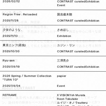
2026/02/12
2026/02/12
CONTRAST curated
Exhibition
Event
ハンス・チュウ
Region Free : Reloaded
国吉歳木朗
2025/11/28
2025/11/28
CONTRAST curated
Exhibition
シンガポール出身。陶芸家。

多摩美術大学工芸学科陶芸専攻。

少女のような、
さめほし
異質さ、温かさ、不思議さといったテーマに、陶芸を中心に様々な媒
2025/11/13
2025/11/13
Exhibition
体で作品を発表。

粘土を触覚的なメディアとして捉え、両手を使って考える行為は、自
東京ニンフ(若虫)
ユジン・リン
分の意識を概念化して伝える能力と同じくらい重要であると考え制作
を行っている。

2025/10/30
2025/10/30
CONTRAST curated
Exhibition
instagram
Ryu-sen
三澤亮介
2025/09/19
2025/09/19
CONTRAST curated
Exhibition
2026 Spring / Summer Collection
papier
"TURN TO"
2025/09/04
2025/09/04
Event
About CONTRAST
REFRAME
X VISION
Yoh Murata
2022年、東京·代々木八幡にクリエイティブスペースとしてオープ
2022年、東京·代々木八幡にクリエイティブスペースとしてオープ
Reon Tokutake
ン。築45年の躯体をベースとした内装は「再構築」をコンセプトに3つ
ン。築45年の躯体をベースとした内装は「再構築」をコンセプトに3つ
ルイジ・オノラ
suiteru