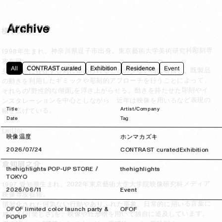
Archive
横手太紀
1998年生まれ。神奈川県逗子市出身。東京藝術大学美術研究科彫刻専
攻在籍。

All
CONTRAST curated
Exhibition
Residence
Event
身の回りに存在する気に留められることの少ない物に着目し、既製品
の動きを利用したギミックや彫刻的アプローチを行うことによって、
それらの「野性的な側面」を浮き上がらせる。動きを持たせた彫刻やイ
ンスタレーションを中心としながら、近年は映像を用いるなど表現の
Title
Artist/Company
幅を広げている。
Date
Tag
twitter
映像温度
ホンマカズキ
2026/07/24
2026/07/24
CONTRAST curated
Exhibition
倉知朋之介
thehighlights POP-UP STORE /
thehighlights
TOKYO
1997 愛知県生まれ。2022年東京藝術大学大学院映像研究科メディア
2026/06/11
2026/06/11
Event
映像専攻在籍。

慣習化された何気ない行動やありふれた事象、日常的に用いる言葉に
OFOF limited color launch party &
OFOF
感じる「可笑しさ」を、映像や造形物を用いて独自に追及しています。
POPUP