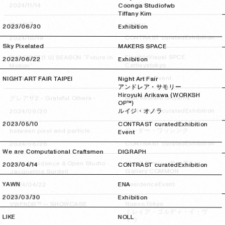
Exhibition
2024/11/14
2024/11/14
Coonga Studio
fwb
Tiffany Kim
suiteru
波と粒子
2023/06/30
2023/06/30
Exhibition
Exhibition
CONTRAST curated
2024/10/19
2024/10/19
Sky Pixelated
MAKERS SPACE
FlexibleVisual SPCE
FVS FIRST(1.0) SEASON “Future in
2023/06/22
2023/06/22
Exhibition
Cattleyatokyo
Motion”
Event
Exhibition
NIGHT ART FAIR TAIPEI
2024/10/07
2024/10/07
Night Art Fair
アンドレア・サモリー
Hiroyuki Arikawa (WORKSH
Mon Koutaro Ooyama
グレアザ2 - Grateful Others -
OP™)
Exhibition
CONTRAST curated
ルイジ・オノラ
2024/09/20
2024/09/20
2023/05/10
2023/05/10
CONTRAST curated
Exhibition
サンダー・ワッシンク
between pixel and particle
Event
Exhibition
CONTRAST curated
2024/06/28
2024/06/28
We are Computational Craftsmen
DIGRAPH
ジャクリーン・サーデル
Artist Residence & Open Studio :
2023/04/14
2023/04/14
CONTRAST curated
Exhibition
Gallery COMMON
Jacqueline Surdell
YAWN
Event
Residence
ENA
2024/04/22
2024/04/22
2023/03/30
2023/03/30
Exhibition
Nuevo.Tokyo
VWFNDR™ — SHOWCASE
ミレイア・ゴルディ・イ・ヴ
LIKE
NOLL
ィラ