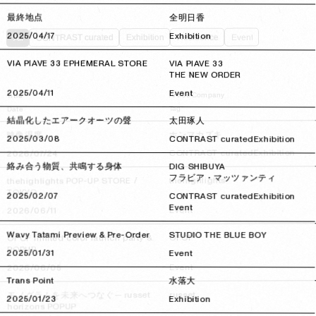
最終地点
全明日香
2025/04/17
2025/04/17
Exhibition
Event
Residence
Exhibition
CONTRAST curated
All
VIA PIAVE 33 EPHEMERAL STORE
VIA PIAVE 33
THE NEW ORDER
2025/04/11
2025/04/11
Event
Artist/Company
Title
Tag
Date
結晶化したエアークオーツの聲
太田琢人
ホンマカズキ
映像温度
2025/03/08
2025/03/08
CONTRAST curated
Exhibition
Exhibition
CONTRAST curated
2026/07/24
2026/07/24
絡み合う物質、共鳴する身体
DIG SHIBUYA
フラビア・マッツァンティ
thehighlights
thehighlights POP-UP STORE /
TOKYO
2025/02/07
2025/02/07
CONTRAST curated
Exhibition
Event
Event
2026/06/11
2026/06/11
Wavy Tatami Preview & Pre-Order
STUDIO THE BLUE BOY
OFOF
OFOF limited color launch party &
POPUP
2025/01/31
2025/01/31
Event
Event
2026/06/05
2026/06/05
Trans Point
水落大
russet
モノグラムを未来へつなぐ— russet
2025/01/23
2025/01/23
Exhibition
horizons POPUP